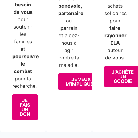
besoin
bénévole
,
achats
de vous
partenaire
solidaires
pour
ou
pour
soutenir
parrain
faire
les
et aidez-
rayonner
familles
nous à
ELA
et
agir
autour
poursuivre
contre la
de vous.
le
maladie.
combat
J'ACHÈTE
UN
pour la
JE VEUX
GOODIE
M'IMPLIQUER
recherche.
JE
FAIS
UN
DON