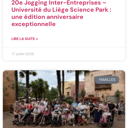
20e Jogging Inter-Entreprises –
Université du Liège Science Park :
une édition anniversaire
exceptionnelle
LIRE LA SUITE »
17 juillet 2026
FAMILLES