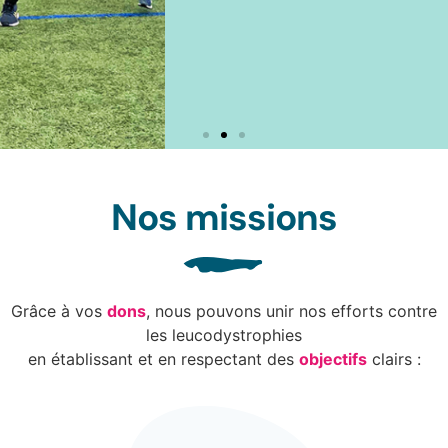
Nos missions
METS TES
Grâce à vos
dons
, nous pouvons unir nos efforts contre
les leucodystrophies
BASKETS
en établissant et en respectant des
objectifs
clairs :
DANS