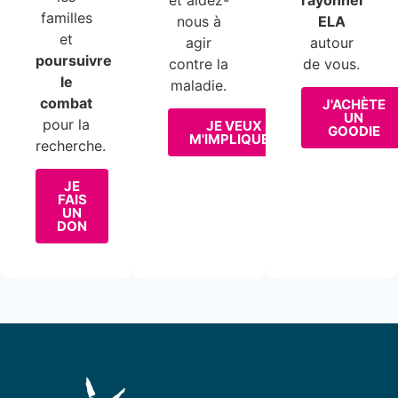
familles
nous à
ELA
et
agir
autour
poursuivre
contre la
de vous.
le
maladie.
combat
J'ACHÈTE
UN
pour la
JE VEUX
GOODIE
M'IMPLIQUER
recherche.
JE
FAIS
UN
DON