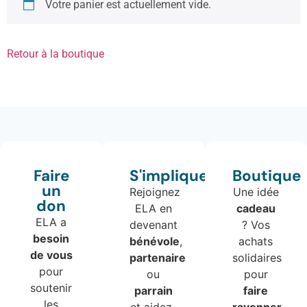
Votre panier est actuellement vide.
Retour à la boutique
Faire
S'impliquer
Boutique
un
Rejoignez
Une idée
don
ELA en
cadeau
ELA a
devenant
? Vos
besoin
bénévole
,
achats
de vous
partenaire
solidaires
pour
ou
pour
soutenir
parrain
faire
les
et aidez-
rayonner