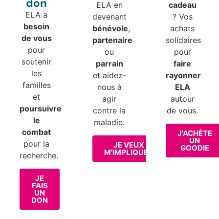
don
ELA en
cadeau
ELA a
devenant
? Vos
besoin
bénévole
,
achats
de vous
partenaire
solidaires
pour
ou
pour
soutenir
parrain
faire
les
et aidez-
rayonner
familles
nous à
ELA
et
agir
autour
poursuivre
contre la
de vous.
le
maladie.
combat
J'ACHÈTE
UN
pour la
JE VEUX
GOODIE
M'IMPLIQUER
recherche.
JE
FAIS
UN
DON