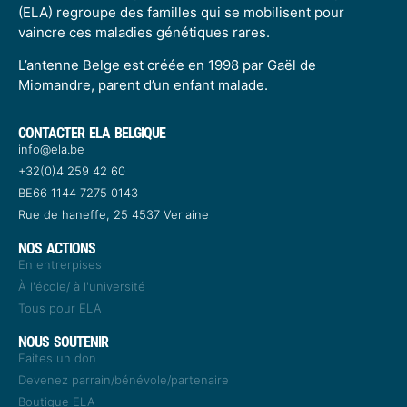
(ELA) regroupe des familles qui se mobilisent pour
vaincre ces maladies génétiques rares.
L’antenne Belge est créée en 1998 par Gaël de
Miomandre, parent d’un enfant malade.
CONTACTER ELA BELGIQUE
info@ela.be
+32(0)4 259 42 60​
BE66 1144 7275 0143​
Rue de haneffe, 25 4537 Verlaine
NOS ACTIONS
En entrerpises
À l'école/ à l'université
Tous pour ELA
NOUS SOUTENIR
Faites un don
Devenez parrain/bénévole/partenaire
Boutique ELA