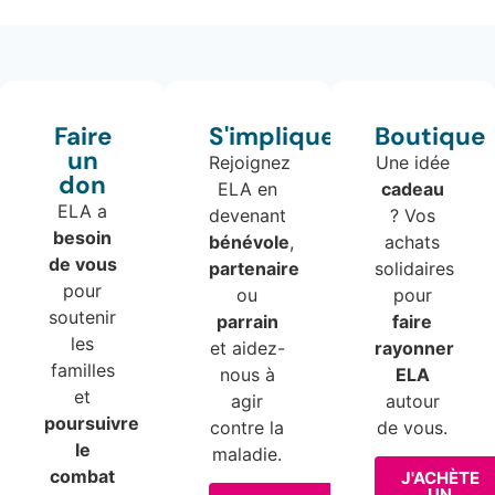
Faire
S'impliquer
Boutique
un
Rejoignez
Une idée
don
ELA en
cadeau
ELA a
devenant
? Vos
besoin
bénévole
,
achats
de vous
partenaire
solidaires
pour
ou
pour
soutenir
parrain
faire
les
et aidez-
rayonner
familles
nous à
ELA
et
agir
autour
poursuivre
contre la
de vous.
le
maladie.
combat
J'ACHÈTE
UN