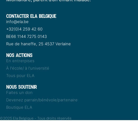
CONTACTER ELA BELGIQUE
info@ela.be
+32(0)4 259 42 60​
BE66 1144 7275 0143​
Rue de haneffe, 25 4537 Verlaine
NOS ACTIONS
En entrerpises
À l'école/ à l'université
Tous pour ELA
NOUS SOUTENIR
Faites un don
Devenez parrain/bénévole/partenaire
Boutique ELA
©2025 Ela Belgique - Tous droits réservés