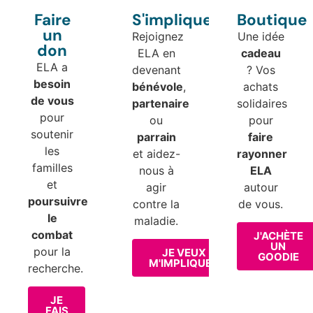
Faire
S'impliquer
Boutique
un
Rejoignez
Une idée
don
ELA en
cadeau
ELA a
devenant
? Vos
besoin
bénévole
,
achats
de vous
partenaire
solidaires
pour
ou
pour
soutenir
parrain
faire
les
et aidez-
rayonner
familles
nous à
ELA
et
agir
autour
poursuivre
contre la
de vous.
le
maladie.
combat
J'ACHÈTE
UN
pour la
JE VEUX
GOODIE
M'IMPLIQUER
recherche.
JE
FAIS